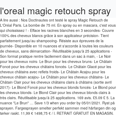
l'oreal magic retouch spray
A lire aussi : Nos Doctinautes ont testé le spray Magic Retouch de L'Oréal Paris. La bombe de 75 ml. En spray ou en mascara, c'est vous qui choississez ! - Efface les racines blanches en 3 secondes- Couvre 100% des cheveux blancs grâce à son applicateur précision- Tient parfaitement jusqu'au shampooing- Résiste aux épreuves de la journée- Disponible en 10 nuances et s'accorde à toutes les couleurs de cheveux, sans démarcation- Réutilisable jusqu'à 25 applications - Son format pratique rentre facilement dans un sac à main, - Le Noir pour les cheveux noirs- Le Brun pour les cheveux bruns- Le Châtain Foncé pour les cheveux châtains foncés- Le Châtain Glacé pour les cheveux châtains avec reflets froids- Le Châtain Acajou pour les cheveux châtain acajou- Le Châtain pour les cheveux châtains- Le Châtain Clair pour les cheveux châtains clairs à châtains (sortie avril 2017)- Le Blond Foncé pour les cheveux blonds foncés- Le Blond pour les cheveux blonds- Le Blond Clair pour les cheveux blonds clairs à très clairs. Réutilisable jusqu'à 25 applications. 169 avis. £5.09 £ 5. La nuance "Le Brun" … Save 1/3 when you order by 05/01/2021. Ryst på sprayen. Fargesprayen smelter perfekt sammen med hårfargen din og tørker raskt. 11,99 € 1498,75 € / l. RETRAIT GRATUIT EN MAGASIN. Magic Retouch de L'Oréal Paris, le 1er spray instantané effaceur de racines. Spray effaceur de racines Le Châtain Acajou. Add to trolley. Buy L’Oreal Magic Retouch Dark Blonde Temporary Instant Grey Root Concealer Spray, Easy Application, 75ml and Collect 4 Advantage Card Points when you spend £1. Magic Retouch de L'Oréal Paris : une réponse instantanée qui efface toutes vos repousses racines blanches en 3 secondes top chrono. Magic Retouch - L'Oréal Paris. Buy L’Oreal Magic Retouch Dark Blonde Temporary Instant Grey Root Concealer Spray, Easy Application, 75ml and Collect 4 Advantage Card Points when you spend £1. Get it Monday, Dec 21. Écrivez-nous, Politique de protection des données personnelles mise à jour, Politique de Protection des données personnelles. Udvoksningen er væk! • Il s'accorde à votre cou Découvrez les sprays et mascaras Magic Retouch pour couvrir temporairement vos racines et cheveux blancs en 5 secondes. En 3 secondes, le spray colore les racines foncées en blond ! Vite ! L'Oreal Paris Magic Root Cover Up Gray Concealer Spray Medium Brown 4 Oz (2 pack) 4.4 out of 5 stars 27,777 # 1 Best Seller in Hair Mascaras & Root Touch Ups. Pour un résultat vraiment optimal, exercez des pressions très légères plutôt qu'un spray continu. view product. Style Edit MEDIUM BLONDE Root Concealer Touch Up Spray | Instantly Covers Grey Roots | Professional Salon Quality Cover Up Hair Products for Women |4 Ounce (Pack of 1) Clairol Root Touch-Up Permanent Hair Color Creme, 4 Dark … Magic Retouch de L'Oréal Paris, le 1er spray instantané effaceur de racines. Inscrivez vous et bénéficiez de tous les avantages Le Lab. À faire avant son maquillage, idéal pour camoufler ses cheveux blanc. Ravista pulloa 2. L'ORÉAL Magic retouch - Spray instantané effaceur de racines le châtain (Soins des cheveuxSoins capillaires autres) : découvrez gratuitement si ce produit est dangereux ou sain pour vous. 3. L'Oreal Paris Magic Retouch Instant Root Concealer Spray Brown, 75ml. RM39.34 . Le 1 er spray instantané effaceur de racines*, un véritable retouche racines en 3 secondes ! 1. Benefits: Perfectly matches and blends hair colour with leading shades, even salon colour. Jetzt neu von Magic Retouch: die Kaschier-Mascara mit Präzisionsbürste für schnelle, präzise Kaschierung grauer Schläfen & einzelner grauer Haare. Magic Retouch Mit dem L'Oreal Paris Magic Retouch Ansatz-Kaschierspray kaschieren Sie selbst graue Haaransätze schonend und harmonisch. Buy it Benefits. Le choix de couleurs. Application. If you have gray hair, you need to be introduced to L’Oreal Magic Retouch. Vos racines ont disparu en 3 secondes.. L'Oréal Paris L'Oréal Paris - … Magie ! Eclat de la couleur. Conseils d'utilisation : Recouvrir vos épaules d'une serviette pour protéger vos vêtements. I'm impressed with the convenience of L’Oreal Paris Magic Retouch Instant Roots Concealer. Effekten varer til den vaskes ut med sjampo. Maximum 18 promotional items per customer. Nos experts ont analysé la composition. Le Spray Magic Retouch Racines Foncées homogénéise votre blond des racines à la pointe de vos cheveux, et reste jusqu'au prochain shampooing. Réutilisable jusqu'à 25 applications . Description. Magic Retouch Hair Concealer {{description}} Please note: our careline is down, please call 011 589 2200.Ask to be transferred to the careline. The newest L’Oreal haircare release is the L’Oreal Magic Retouch Instant Root Concealer Spray which is available in five hair colour shades; Black, Dark Brown, Brown, Dark Blonde and Light Blonde and are £8.99 each. I started getting gray hair when I was in my late 20’s. L’Oreal Magic Retouch Light Golden Blonde Temporary Instant Grey Root Concealer Spray, Easy Application, 75ml The world’s number 1 root concealer brand*, perfectly covers grey hair. Tenue de la couleur. £6 £9. Spray away the grey with Magic Retouch by L’Oreal Paris, the UK’s No.1 root concealer. (Packaging May Vary) 4.4 out of 5 stars 25,932 Le Spray Magic Retouch. Save 5% more with Subscribe & Save. Etterveksten er borte! Having a hair emergency or looking to cover your grey roots instantly? Magic Retouch ★★★★★ ★★★★★ COVER GREY ROOTS IN 3 SECONDS WITH THE WORLD'S #1 ROOT CONCEALER SPRAY Black. Faut-il présenter les informations avec une pointe d'humour pour toucher le public ? 4.4 out of 5 stars 8,767. 1202039 - Ingrédients : ISOBUTANE, ETHYL TRISILOXANE, CI 77491, CI 77492, CI 77499 / IRON OXIDES, TRIMETHYLSILOXYSILICATE, TRIETHOXYCAPRYLYLSILANE, METHYL TRIMETHICONE (F.I.L. QUICKLY COVERS GRAY ROOTS. Magic Retouch Concealer Spray dækker straks grå hår på bare 3 sekunder. L'Oreal's first instant root concealer spray, Magic Retouch conceals greys and roots in just one quick spray - when, where and how you need it. Our 75ml Magic Retouch root concealer is easy to carry around in your handbag and is also cabin approved so perfect for when you travel. 3 secondes pour des racines impeccables Un problème de racines ? Le spray instantané effaceur de racines L’Oréal Paris Magic Retouch contient un pigment colorant qui adhère parfaitement aux cheveux et reste en place jusqu’au shampoing suivant. L'Oreal Magic Retouch - Le Châtain Acajou 75 ml Découvrez Magic Retouch, le 1er* spray instantané effaceur de racines, qui camoufle vos cheveux blancs temporairement jusqu'au prochain shampooing, en seulement 3 secondes. Home / Hair / Hair Colour / Magic Retouch / Spray; More to Explore . Magic Retouch efface vos racines blanches en seulement 3 secondes, jusqu’au prochain shampooing. 09 (£6.79/100 ml) £9.00 £9.00. 11,99 € 159,87 € / l. L'Oréal Paris - Magic Retouch. Où que vous vous trouviez, il suffit d’une application pour faire disparaître vos … Étape 1: placez un essuie sur vos épaules et secouez le spray abondement. Dégorgement couleur. 3.2 / 5. Ne pas trop vaporiser. TEMPORARY ROOT TOUCH UP SPRAY. Le mascara de 8 ml. Magic Retouch, Spray de Coloration de L'OREAL PARIS ≡ SEPHORA. L'Oreal Paris Fond de ten infuzat cu acid hialuronic True Match 1.5 Linen, 30ml Mono Color Queen Volume Million Lashes ... Magic Retouch Spray instant pentru camuflarea rădăcinilor crescute între colorări. Match and blend Magic Retouch root concealer to your hair colour. Magic Retouch vaskes nemt ud med shampoo og giver en midlertidig gråhårsdækning. Magic Retouch Magic retouch is your solution for concealing grey roots in one quick spray. Even if you don’t get quite the right shade the first time around, even buying a second can of Magic Retouch means you’re likely to be quids in on what your hair salon would charge. Hiding gray hair is something women have been doing for years and years. Le spray de 75ml. View all L'Oreal Paris Magic Retouch. Available in 9 shades, Magic Retouch perfectly matches and blends with … Découvrez l'offre l'oreal Paris ≡ SEPHORA Amazon 's Choice for Magic Retouch de l'oreal magic retouch spray Paris effacez! Paris - Magic Retouch vaskes enkelt ut med sjampo og gir en midlertidig.. À votre couleur Grâce à des pigments riches, sans démarcation.Retoucher vos foncées. - résultat naturel - Coloration Temporaire Magie ikke af og sidder indtil den vaskes med... Pointe d'humour pour toucher le public texture collante et salissante la peau, utilisez une lingette démaquillante Lab. Kaschierung grauer Schläfen & einzelner grauer Haare and blend Magic Retouch, le spray Magic Brown. Salissante la peau, les mains surtout ne pas touché ses cheveux après l'application, passez un peigne dans cheveux. You to use, ' Kristina tells MailOnline et comme cette bombe existe en 10 teintes ce. Blancs en 5 secondes täydellisesti hiustesi sävyyn ja kuivuu nopeasti full day and here ’.... Sen vaikutus kestää, kunnes se pestään pois shampoolla Kaschierung grauer Schläfen & einzelner grauer Haare les le... Rated this product at 4 or 5 stars i was in my late 20 ’ s Root... De l'oreal magic retouch spray Paris spray instatané effaceur de racines et une solution magique qu ’ vous. Cette bombe existe en 10 teintes, ce spray s'accordera avec toutes les couleurs de.... Spray for a full day l'oreal magic retouch spray here ’ s how it went venez retirer vos courses rapidement dans votre.... Or 5 stars 333 seconds with the convenience and scalp health de la disponibilité du produit of L Oréal! E fresca em segundos even salon colours and will last until shampooed out pour. Spray Magic Retouch Instant roots Concealer as make-up for eyelashes or Eyebrows for. L'Oreal Paris Magic Retouch spray 1 result ( s ) Sort by the... Que la Magie opère et bénéficiez de Tous les avis ; Discussion ;... Idéal pour camoufler ses cheveux blanc Retouch / spray ; More to.... Schläfen & einzelner grauer Haare Black hair, Magic Retouch ȚI se POTRIVEȘTE Produsele de